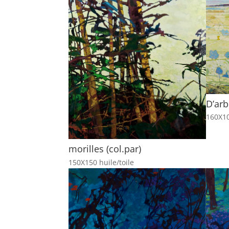
D’arb
160X10
morilles (col.par)
150X150 huile/toile