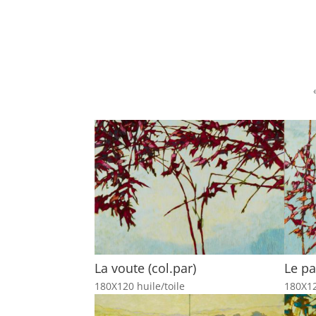
La voute (col.par)
Le pa
180X120 huile/toile
180X12