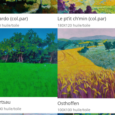
rdo (col.par)
Le pt’it ch’min (col.par)
 huile/toile
180X120 huile/toile
rtsau
Osthoffen
0 huile/toile
100X100 huile/toile