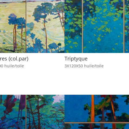
res (col.par)
Triptyque
0 huile/toile
3X120X50 huile/toile