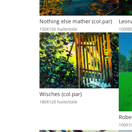
Nothing else mather (col.par)
Leona
150X150 huile/toile
100X80
Wisches (col.par)
180X120 huile/toile
Robe
100X10