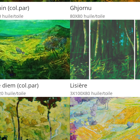
n (col.par)
Ghjornu
 huile/toile
80X80 huile/toile
 diem (col.par)
Lisière
0 huile/toile
3X100X80 huile/toile