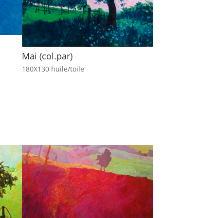
Mai (col.par)
180X130 huile/toile