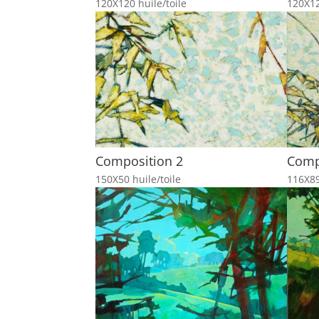
120X120 huile/toile
120X12
Composition 2
Comp
150X50 huile/toile
116X89