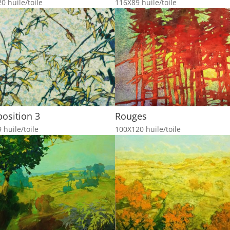
0 huile/toile
116X89 huile/toile
osition 3
Rouges
 huile/toile
100X120 huile/toile