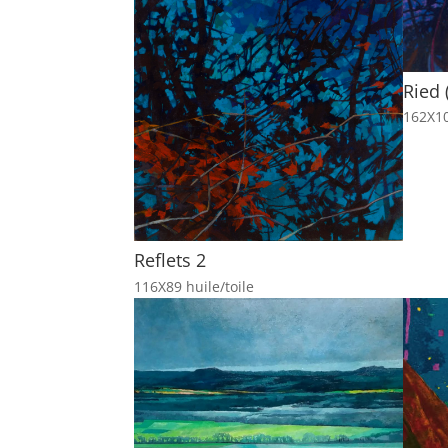
Ried 
162X10
Reflets 2
116X89 huile/toile