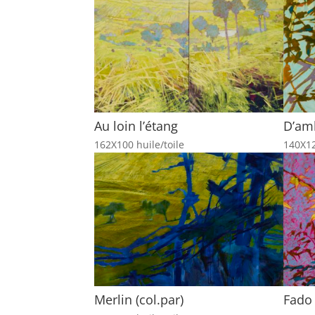
Au loin l’étang
D’am
162X100 huile/toile
140X12
Merlin (col.par)
Fado