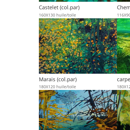
Castelet (col.par)
Chemi
160X130 huile/toile
116X90
Marais (col.par)
carpe
180X120 huile/toile
180X12