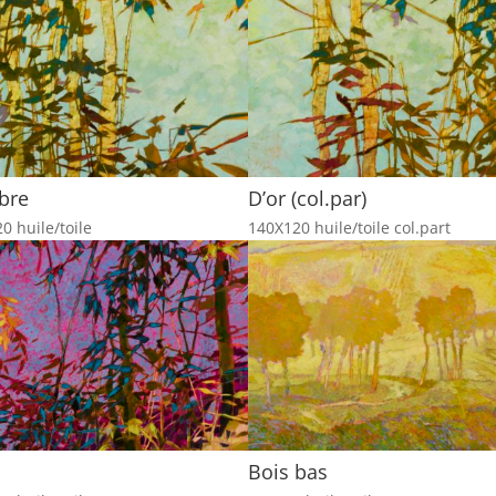
bre
D’or (col.par)
0 huile/toile
140X120 huile/toile col.part
Bois bas