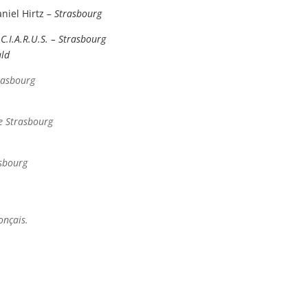
niel Hirtz
– Strasbourg
u
C.I.A.R.U.S. – Strasbourg
ald
rasbourg
e Strasbourg
sbourg
onçais.