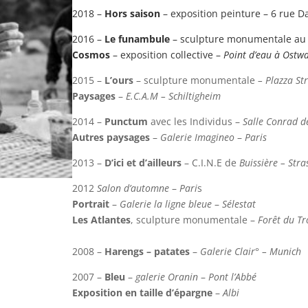
2018 –
Hors saison
– exposition peinture – 6 rue Da
2016 –
Le funambule
– sculpture monumentale a
Cosmos
– exposition collective –
Point d’eau à Ostw
2015 –
L’ours
– sculpture monumentale
– Plazza St
Paysages
–
E.C.A.M – Schiltigheim
2014 –
Punctum
avec les Individus –
Salle Conrad d
Autres paysages
–
Galerie Imagineo
–
Paris
2013 –
D’ici et d’ailleurs
– C.I.N.E de
Buissière
– Stra
2012
Salon d’automne
–
Pari
s
Portrait
–
Galerie la ligne bleue
–
Sélestat
Les Atlantes
, sculpture monumentale –
Forêt du Tr
2008 –
Harengs – patates
–
Galerie Clair° – Munich
2007 –
Bleu
–
galerie Oranin
–
Pont lʼAbbé
Exposition en taille dʼépargne
–
Albi